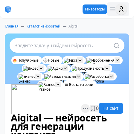
Генераторы
Главная
—
Каталог нейросетей
—
Aigital
Введите задачу, найдем нейросеть
Популярные
Новые
Текст
Изображения
Видео
Аудио
Продуктивность
Бизнес
Автоматизация
Разработка
Разное
Все категории
Open options
0
На сайт
Aigital — нейросеть
для генерации