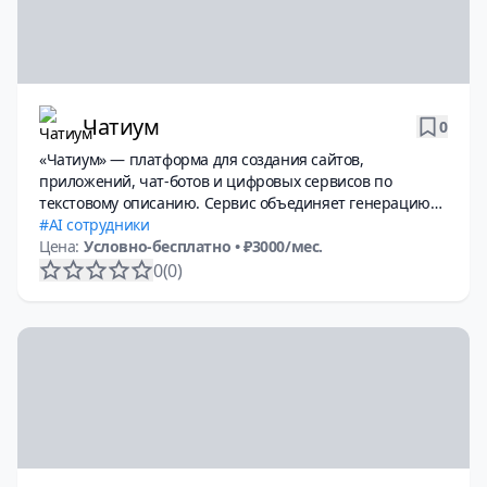
Чатиум
0
«Чатиум» — платформа для создания сайтов,
приложений, чат-ботов и цифровых сервисов по
текстовому описанию. Сервис объединяет генерацию
кода, хостинг и backend-инфраструктуру, позволяя
AI сотрудники
запускать полноценные продукты без
Цена:
Условно-бесплатно
• ₽3000/мес.
программирования.
0
(0)