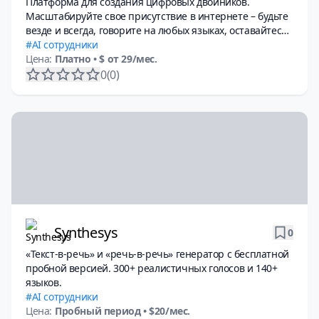
Платформа для создания цифровых двойников.
Масштабируйте свое присутствие в интернете – будьте
везде и всегда, говорите на любых языках, оставайтесь
уникальным.
AI сотрудники
Цена:
Платно
• $ от 29/мес.
0
(0)
Synthesys
0
«Текст-в-речь» и «речь-в-речь» генератор с бесплатной
пробной версией. 300+ реалистичных голосов и 140+
языков.
AI сотрудники
Цена:
Пробный период
• $20/мес.