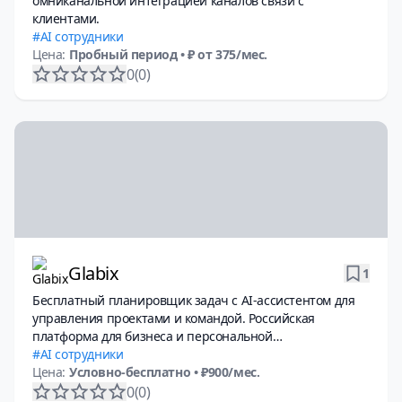
омниканальной интеграцией каналов связи с
клиентами.
AI сотрудники
Цена:
Пробный период
• ₽ от 375/мес.
0
(0)
Glabix
1
Бесплатный планировщик задач с AI-ассистентом для
управления проектами и командой. Российская
платформа для бизнеса и персональной
продуктивности.
AI сотрудники
Цена:
Условно-бесплатно
• ₽900/мес.
0
(0)