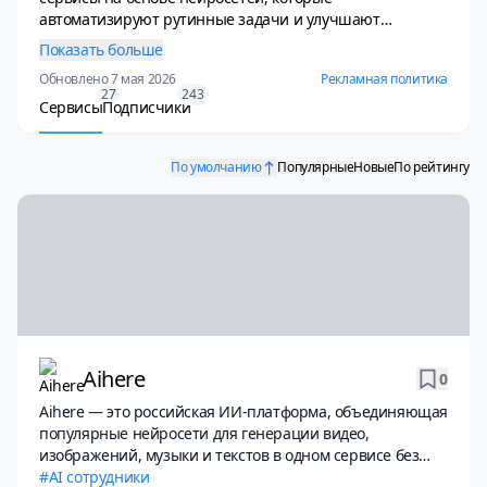
автоматизируют рутинные задачи и улучшают
эффективность работы. С помощью этих инструментов
Показать больше
можно создать нейросотрудника, чтобы проводить
Обновлено 7 мая 2026
Рекламная политика
анализ данных, создавать отчеты, обрабатывать
27
243
запросы клиентов и управлять документацией. ИИ
Сервисы
Подписчики
решения позволяют сократить время на выполнение
сложных задач, улучшая производительность и снижая
По умолчанию
Популярные
Новые
По рейтингу
затраты на обучение сотрудников. Среди доступных
сервисов есть как универсальные платформы, так и
специализированные решения для различных
отраслей.
Aihere
0
Aihere — это российская ИИ-платформа, объединяющая
популярные нейросети для генерации видео,
изображений, музыки и текстов в одном сервисе без
необходимости использовать VPN
AI сотрудники