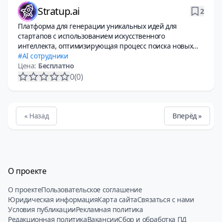
Stratup.ai
2
Платформа для генерации уникальных идей для
стартапов с использованием искусственного
интеллекта, оптимизирующая процесс поиска новых
бизнес-возможностей
AI сотрудники
Цена:
Бесплатно
0
(0)
« Назад
Вперёд »
О проекте
О проекте
Пользовательское соглашение
Юридическая информация
Карта сайта
Связаться с нами
Условия публикации
Рекламная политика
Редакционная политика
Вакансии
Сбор и обработка ПД