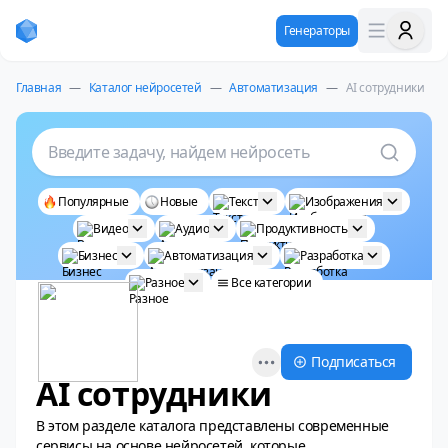
Генераторы
Главная
—
Каталог нейросетей
—
Автоматизация
—
AI сотрудники
Введите задачу, найдем нейросеть
Популярные
Новые
Текст
Изображения
Видео
Аудио
Продуктивность
Бизнес
Автоматизация
Разработка
Разное
Все категории
Open options
Подписаться
AI сотрудники
В этом разделе каталога представлены современные
сервисы на основе нейросетей, которые