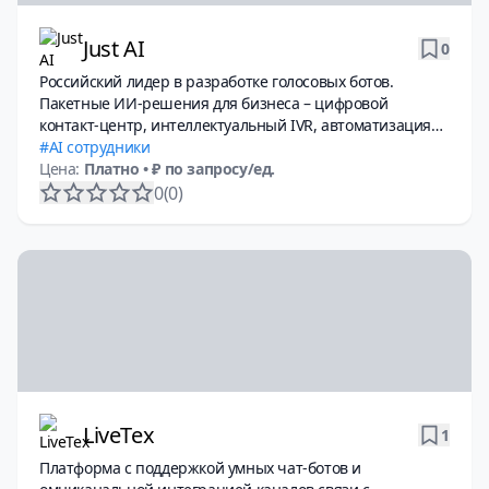
Just AI
0
Российский лидер в разработке голосовых ботов.
Пакетные ИИ-решения для бизнеса – цифровой
контакт-центр, интеллектуальный IVR, автоматизация
техподдержки и другие no-code инструменты.
AI сотрудники
Цена:
Платно
• ₽ по запросу/ед.
0
(0)
LiveTex
1
Платформа с поддержкой умных чат-ботов и