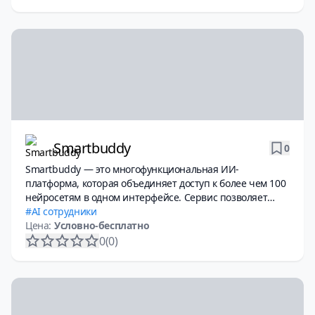
Smartbuddy
0
Smartbuddy — это многофункциональная ИИ-
платформа, которая объединяет доступ к более чем 100
нейросетям в одном интерфейсе. Сервис позволяет
решать широкий спектр задач: от генерации текста и
AI сотрудники
изображений до анализа данных, создания бизнес-
Цена:
Условно-бесплатно
планов и автоматической визуализации процессов.
0
(0)
Подходит как для личного использования, так и для
бизнеса.