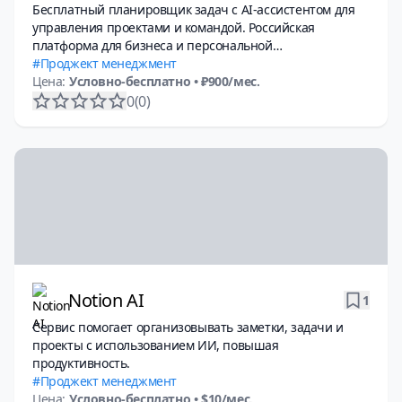
Бесплатный планировщик задач с AI-ассистентом для
управления проектами и командой. Российская
платформа для бизнеса и персональной
продуктивности.
Проджект менеджмент
Цена:
Условно-бесплатно
• ₽900/мес.
0
(0)
Notion AI
1
Сервис помогает организовывать заметки, задачи и
проекты с использованием ИИ, повышая
продуктивность.
Проджект менеджмент
Цена:
Условно-бесплатно
• $10/мес.