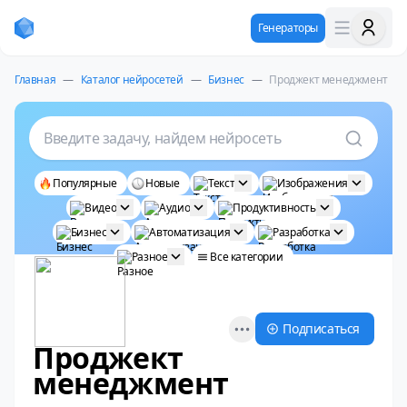
Генераторы
Главная
—
Каталог нейросетей
—
Бизнес
—
Проджект менеджмент
Введите задачу, найдем нейросеть
Популярные
Новые
Текст
Изображения
Видео
Аудио
Продуктивность
Бизнес
Автоматизация
Разработка
Разное
Все категории
Open options
Подписаться
Проджект
менеджмент