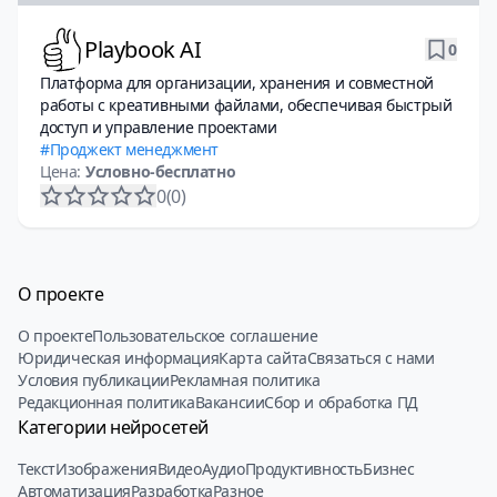
Playbook AI
0
Платформа для организации, хранения и совместной
работы с креативными файлами, обеспечивая быстрый
доступ и управление проектами
Проджект менеджмент
Цена:
Условно-бесплатно
0
(0)
О проекте
О проекте
Пользовательское соглашение
Юридическая информация
Карта сайта
Связаться с нами
Условия публикации
Рекламная политика
Редакционная политика
Вакансии
Сбор и обработка ПД
Категории нейросетей
Текст
Изображения
Видео
Аудио
Продуктивность
Бизнес
Автоматизация
Разработка
Разное