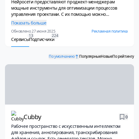
Нейросети предоставляют проджект-менеджерам
мощные инструменты для оптимизации процессов
управления проектами. С их помощью можно
анализировать большие объемы данных,
Показать больше
предсказывать сроки выполнения задач, управлять
Обновлено 27 июня 2025
Рекламная политика
рисками, автоматизировать рутинные задачи и
13
224
улучшать коммуникации в команде. Например,
Сервисы
Подписчики
нейросети способны анализировать прошлые проекты
и прогнозировать возможные задержки, помогать в
По умолчанию
Популярные
Новые
По рейтингу
распределении ресурсов и выявлении узких мест. Это
позволяет проджект-менеджерам более точно
планировать и быстрее достигать поставленных целей.
Cubby
0
Рабочее пространство с искусственным интеллектом
для хранения, аннотирования, транскрибирования
файлов и ссылок. Есть генератор текстов. Можно