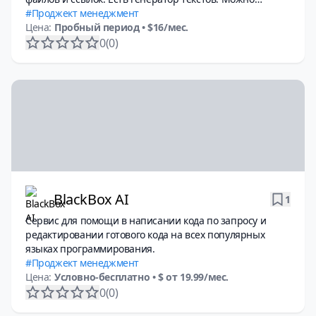
работать командой.
Проджект менеджмент
Цена:
Пробный период
• $16/мес.
0
(0)
BlackBox AI
1
Сервис для помощи в написании кода по запросу и
редактировании готового кода на всех популярных
языках программирования.
Проджект менеджмент
Цена:
Условно-бесплатно
• $ от 19.99/мес.
0
(0)