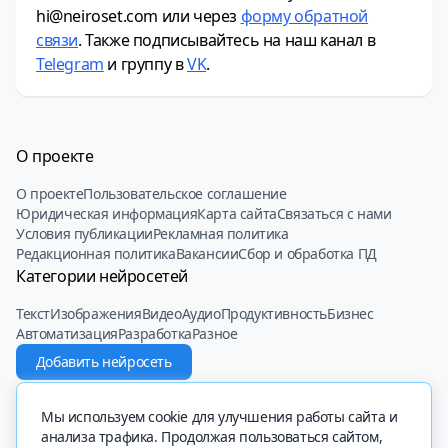
hi@neiroset.com или через
форму обратной
связи
. Также подписывайтесь на наш канал в
Telegram
и группу в
VK
.
О проекте
О проекте
Пользовательское соглашение
Юридическая информация
Карта сайта
Связаться с нами
Условия публикации
Рекламная политика
Редакционная политика
Вакансии
Сбор и обработка ПД
Категории нейросетей
Текст
Изображения
Видео
Аудио
Продуктивность
Бизнес
Автоматизация
Разработка
Разное
Добавить нейросеть
© 2022 - 2025 Neiroset.com
Мы используем cookie для улучшения работы сайта и
анализа трафика. Продолжая пользоваться сайтом,