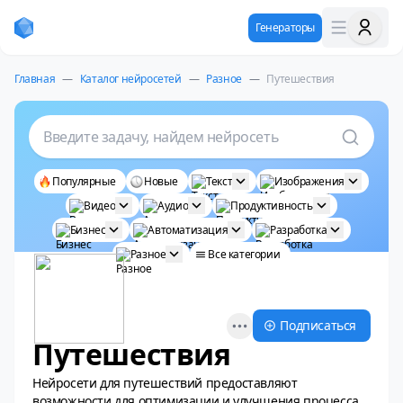
Генераторы
Главная
—
Каталог нейросетей
—
Разное
—
Путешествия
Введите задачу, найдем нейросеть
Популярные
Новые
Текст
Изображения
Видео
Аудио
Продуктивность
Бизнес
Автоматизация
Разработка
Разное
Все категории
Open options
Подписаться
Путешествия
Нейросети для путешествий предоставляют
возможности для оптимизации и улучшения процесса