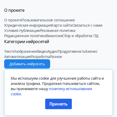
О проекте
О проекте
Пользовательское соглашение
Юридическая информация
Карта сайта
Связаться с нами
Условия публикации
Рекламная политика
Редакционная политика
Вакансии
Сбор и обработка ПД
Категории нейросетей
Текст
Изображения
Видео
Аудио
Продуктивность
Бизнес
Автоматизация
Разработка
Разное
Добавить нейросеть
© 2022 - 2025 Neiroset.com
Мы используем cookie для улучшения работы сайта и
анализа трафика. Продолжая пользоваться сайтом,
вы принимаете нашу
политику использования
cookie
.
Вся представленная на сайте информация, касающаяся описаний
сайтов, их функционала и стоимости платных функций, носит
Принять
информационный характер и ни при каких условиях не является
Фильтр нейросетей
публичной офертой, определяемой положениями Статьи 437 (2)
Гражданского кодекса РФ.