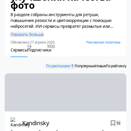
фото
В разделе собраны инструменты для ретуши,
повышения резкости и цветокоррекции с помощью
нейросетей. ИИ-сервисы превратят размытые или
старые снимки в чёткие профессиональные фото,
Показать больше
автоматически уберут шумы и дефекты, улучшат
Обновлено 27 апреля 2026
Рекламная политика
освещение и детализацию. Технологии справятся с
14
1032
задачами, на которые раньше требовались часы
Сервисы
Подписчики
работы в Photoshop — теперь это доступно каждому без
специальных навыков.
По умолчанию
Популярные
Новые
По рейтингу
Kandinsky
16