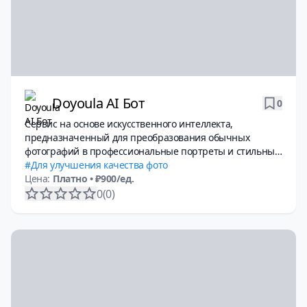
Doyoula AI Бот
0
Сервис на основе искусственного интеллекта,
предназначенный для преобразования обычных
фотографий в профессиональные портреты и стильные
аватары.
Для улучшения качества фото
Цена:
Платно
• ₽900/ед.
0
(0)