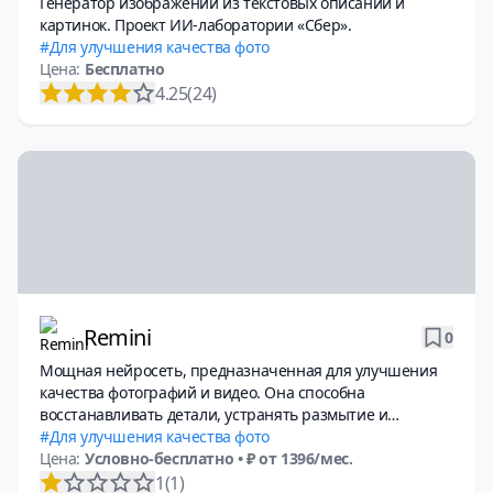
Генератор изображений из текстовых описаний и
картинок. Проект ИИ-лаборатории «Сбер».
Для улучшения качества фото
Цена:
Бесплатно
4.25
(24)
Remini
0
Мощная нейросеть, предназначенная для улучшения
качества фотографий и видео. Она способна
восстанавливать детали, устранять размытие и
повышать разрешение изображений, превращая их в
Для улучшения качества фото
высококачественные HD-фото и видео.
Цена:
Условно-бесплатно
• ₽ от 1396/мес.
1
(1)