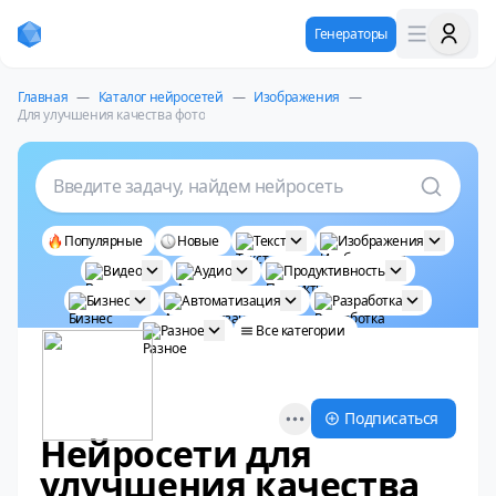
Генераторы
Главная
—
Каталог нейросетей
—
Изображения
—
Для улучшения качества фото
Введите задачу, найдем нейросеть
Популярные
Новые
Текст
Изображения
Видео
Аудио
Продуктивность
Бизнес
Автоматизация
Разработка
Разное
Все категории
Open options
Подписаться
Нейросети для
улучшения качества