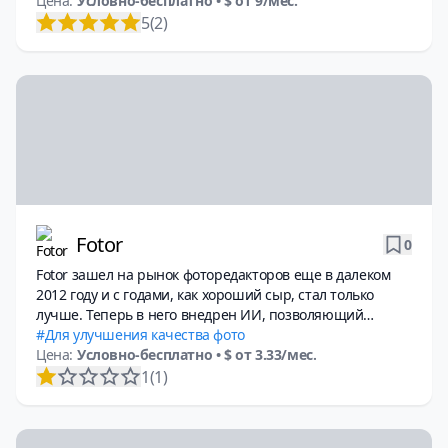
Цена:
Условно-бесплатно
• $ от 9/мес.
5
(2)
Fotor
0
Fotor зашел на рынок фоторедакторов еще в далеком
2012 году и с годами, как хороший сыр, стал только
лучше. Теперь в него внедрен ИИ, позволяющий
значительно расширить функционал сервиса в сфере
Для улучшения качества фото
создания визуального контента и дизайна.
Цена:
Условно-бесплатно
• $ от 3.33/мес.
1
(1)