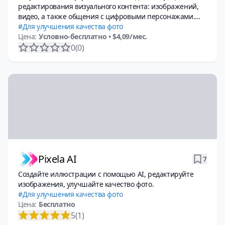
редактирования визуального контента: изображений,
видео, а также общения с цифровыми персонажами.
Сервис работает через браузер или мобильное
Для улучшения качества фото
приложение.
Цена:
Условно-бесплатно
• $4,09/мес.
0
(0)
Pixela AI
7
Создайте иллюстрации с помощью AI, редактируйте
изображения, улучшайте качество фото.
Для улучшения качества фото
Цена:
Бесплатно
5
(1)