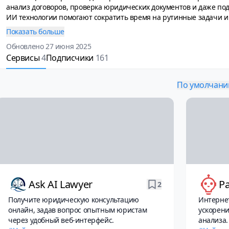
анализ договоров, проверка юридических документов и даже по
ИИ технологии помогают сократить время на рутинные задачи и
Нейросети способны проводить интеллектуальный поиск по зак
Показать больше
предоставляя релевантные результаты за считанные секунды. Ю
Обновлено 27 июня 2025
нейросети для создания шаблонов документов и автоматической 
Сервисы
4
Подписчики
161
значительно ускоряет процесс документооборота. Применение н
клиентами, позволяя эффективно обрабатывать запросы и предо
юридические консультации в режиме реального времени.
По умолчан
Ask AI Lawyer
Pa
2
Получите юридическую консультацию
Интерне
онлайн, задав вопрос опытным юристам
ускорени
через удобный веб-интерфейс.
анализа.