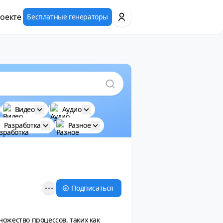
оекте
Бесплатные генераторы
Видео
Аудио
Разработка
Разное
Open options
Подписаться
ожество процессов, таких как