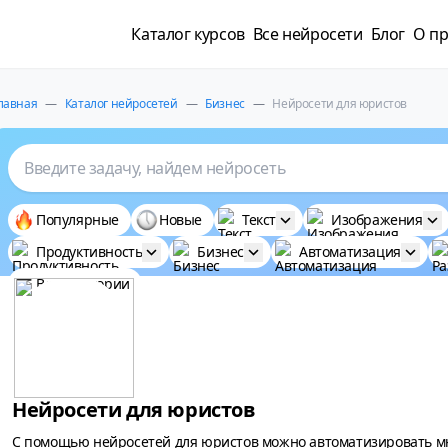
Каталог курсов
Все нейросети
Блог
О пр
лавная
—
Каталог нейросетей
—
Бизнес
—
Нейросети для юристов
Введите задачу, найдем нейросеть
Популярные
Новые
Текст
Изображения
Продуктивность
Бизнес
Автоматизация
Все категории
Нейросети для юристов
С помощью нейросетей для юристов можно автоматизировать мн