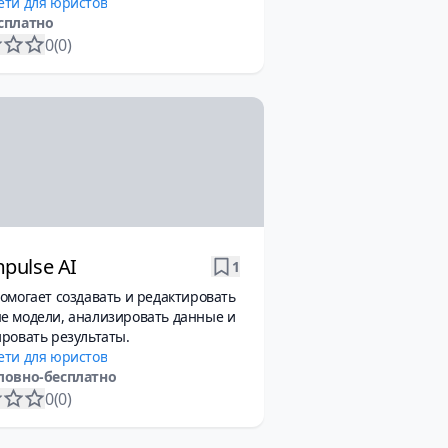
ети для юристов
сплатно
0
(0)
pulse AI
1
омогает создавать и редактировать
е модели, анализировать данные и
ровать результаты.
ети для юристов
ловно-бесплатно
0
(0)