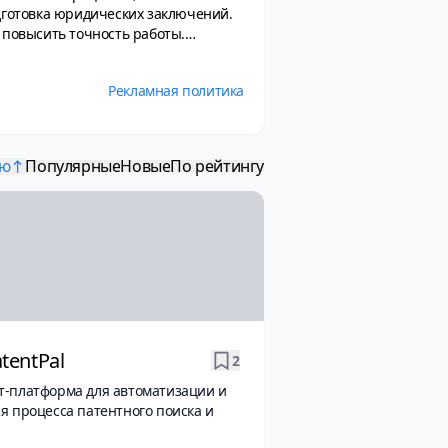
дготовка юридических заключений.
 повысить точность работы.
онодательным базам данных,
ристы могут использовать
Рекламная политика
генерации отчетов, что
ейросетей также улучшает работу с
ставлять качественные
ию
Популярные
Новые
По рейтингу
tentPal
2
т-платформа для автоматизации и
я процесса патентного поиска и