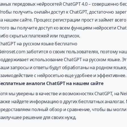
самых передовых нейросетей ChatGPT 4.0 – совершенно бес
Чтобы получить онлайн доступ к ChatGPT, достаточно заре
а нашем сайте. Процесс регистрации прост и займет всего 
этого вы получите доступ ко всем функциям нейросети Chat
либо скрытых платежей или подписок.
ChatGPT на русском языке бесплатно
Neiroset.com заботится о своих пользователях, поэтому н
поддерживает использование ChatGPT на русском языке. Это
ваши запросы и ответы будут обработаны на родном языке,
взаимодействие с нейросетью еще удобнее и эффективнее.
Бесплатные аналоги ChatGPT на нашем сайте
Хотя мы уверены в качестве и возможностях ChatGPT, на Ne
также найдете информацию о других бесплатных аналогах.
предоставляем полный обзор и сравнение, чтобы вы могли
наилучшее решение для своих нужд.