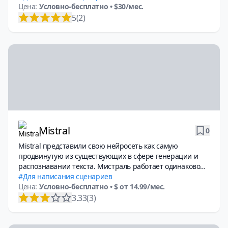
Цена:
Условно-бесплатно
• $30/мес.
5
(2)
Mistral
0
Mistral представили свою нейросеть как самую
продвинутую из существующих в сфере генерации и
распознавании текста. Мистраль работает одинаково
хорошо с текстом, изображениями и таблицами.
Для написания сценариев
Цена:
Условно-бесплатно
• $ от 14.99/мес.
3.33
(3)