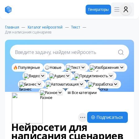
Генераторы
Главная
—
Каталог нейросетей
—
Текст
—
Для написания сценариев
Введите задачу, найдем нейросеть
Популярные
Новые
Текст
Изображения
Видео
Аудио
Продуктивность
Бизнес
Автоматизация
Разработка
Разное
Все категории
Open options
Подписаться
Нейросети для
написания сценариев