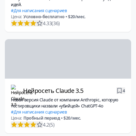
идей.
Для написания сценариев
Цена:
Условно-бесплатно
• $20/мес.
4.33
(36)
Нейросеть Claude 3.5
4
Новая версия Claude от компании Anthropic, которую
тестировщики назвали «убийцей» ChatGPT-4o
Для написания сценариев
Цена:
Пробный период
• $20/мес.
4.2
(5)