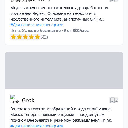
Модель искусственного интеллекта, разработанная
компанией Яндекс. Основана на технологиях
искусственного интеллекта, аналогичных GPT, и
используется в сервисах Yandex, таких как Алиса, поиск
Для написания сценариев
и другие. Модель способна понимать контекст,
Цена:
Условно-бесплатно
• ₽ от 300/мес.
поддерживать диалог и генерировать тексты на
5
(2)
русском и других языках.
Grok
2
Генератор текстов, изображений и кода от xAI Илона
Маска. Теперь с новыми опциями – продвинутым
поиском DeepSearch и режимом размышления Think.
Для написания сценариев