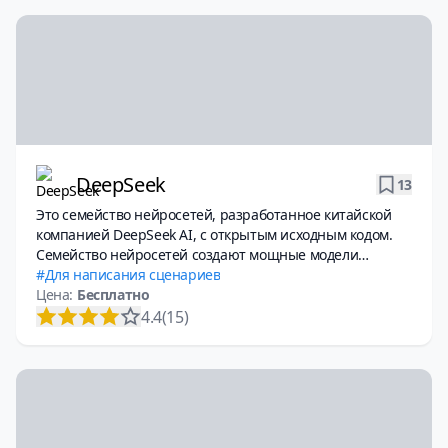
DeepSeek
13
Это семейство нейросетей, разработанное китайской
компанией DeepSeek AI, с открытым исходным кодом.
Семейство нейросетей создают мощные модели
искусственного интеллекта, аналогичные OpenAI GPT и
Для написания сценариев
Google Gemini.
Цена:
Бесплатно
4.4
(15)