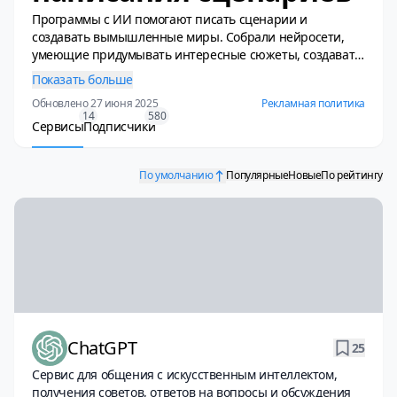
Программы с ИИ помогают писать сценарии и
создавать вымышленные миры. Собрали нейросети,
умеющие придумывать интересные сюжеты, создавать
персонажей с характером, писать живые диалоги и
Показать больше
проверять готовые тексты. В подборке — как известные
Обновлено 27 июня 2025
Рекламная политика
сервисы, так и специальные нейросети для
14
580
сценаристов.
Сервисы
Подписчики
По умолчанию
Популярные
Новые
По рейтингу
ChatGPT
25
Сервис для общения с искусственным интеллектом,
получения советов, ответов на вопросы и обсуждения