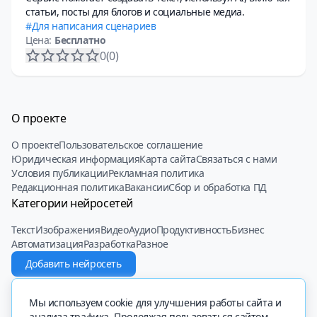
статьи, посты для блогов и социальные медиа.
Для написания сценариев
Цена:
Бесплатно
0
(0)
О проекте
О проекте
Пользовательское соглашение
Юридическая информация
Карта сайта
Связаться с нами
Условия публикации
Рекламная политика
Редакционная политика
Вакансии
Сбор и обработка ПД
Категории нейросетей
Текст
Изображения
Видео
Аудио
Продуктивность
Бизнес
Автоматизация
Разработка
Разное
Добавить нейросеть
© 2022 - 2025 Neiroset.com
Мы используем cookie для улучшения работы сайта и
анализа трафика. Продолжая пользоваться сайтом,