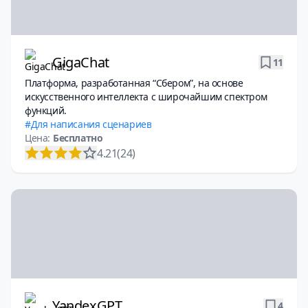
GigaChat
11
Платформа, разработанная “Сбером”, на основе
искусственного интеллекта с широчайшим спектром
функций.
Для написания сценариев
Цена:
Бесплатно
4.21
(24)
YandexGPT
4