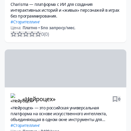
Charisma — платформа с ИИ для создания
интерактивных историй и «живых» персонажей в играх
без программирования.
Сторителлинг
Цена:
Платно
• $по запросу/мес.
0
(0)
«Нейроцех»
0
«Нейроцех» — это российская универсальная
платформа на основе искусственного интеллекта,
объединяющая в одном окне инструменты для
генерации текстов, изображений, видео и работы с
Сторителлинг