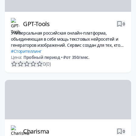
GPT-Tools
0
Универсальная российская онлайн-платформа,
объединяющая в себе мощь текстовых нейросетей и
генераторов изображений. Сервис создан для тех, кто
ищет удобную и легальную альтернативу западным ИИ-
Сторителлинг
инструментам на российском рынке.
Цена:
Пробный период
• ₽от 350/мес.
0
(0)
Charisma
0