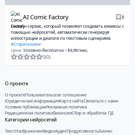
AI Comic Factory
0
Онлайн-сервис, который позволяет создавать комиксы с
помощью нейросетей, автоматически генерируя
иллюстрации и диалоги по текстовым сценариям.
Сторителлинг
Цена:
Условно-бесплатно
• $9,99/мес.
0
(0)
О проекте
О проекте
Пользовательское соглашение
Юридическая информация
Карта сайта
Связаться с нами
Условия публикации
Рекламная политика
Редакционная политика
Вакансии
Сбор и обработка ПД
Категории нейросетей
Текст
Изображения
Видео
Аудио
Продуктивность
Бизнес