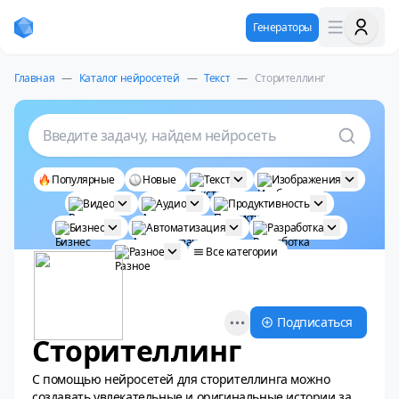
Генераторы
Главная
—
Каталог нейросетей
—
Текст
—
Сторителлинг
Введите задачу, найдем нейросеть
Популярные
Новые
Текст
Изображения
Видео
Аудио
Продуктивность
Бизнес
Автоматизация
Разработка
Разное
Все категории
Open options
Подписаться
Сторителлинг
С помощью нейросетей для сторителлинга можно
создавать увлекательные и оригинальные истории за