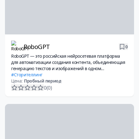
RoboGPT
0
RoboGPT — это российская нейросетевая платформа
для автоматизации создания контента, объединяющая
генерацию текстов и изображений в одном
интерфейсе. Сервис работает без VPN, предлагает
Сторителлинг
более 100 готовых ИИ-шаблонов для маркетинга, SEO и
Цена:
Пробный период
SMM, а также инструменты для массовой генерации
0
(0)
описаний товаров для Wildberries и Ozon.