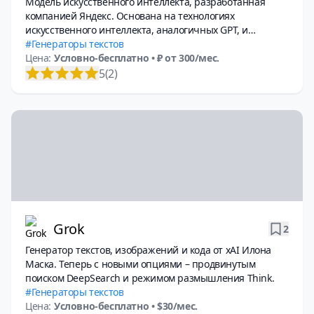
Модель искусственного интеллекта, разработанная
компанией Яндекс. Основана на технологиях
искусственного интеллекта, аналогичных GPT, и
используется в сервисах Yandex, таких как Алиса, поиск
Генераторы текстов
и другие. Модель способна понимать контекст,
Цена:
Условно-бесплатно
• ₽ от 300/мес.
поддерживать диалог и генерировать тексты на
5
(2)
русском и других языках.
Grok
2
Генератор текстов, изображений и кода от xAI Илона
Маска. Теперь с новыми опциями – продвинутым
поиском DeepSearch и режимом размышления Think.
Генераторы текстов
Цена:
Условно-бесплатно
• $30/мес.