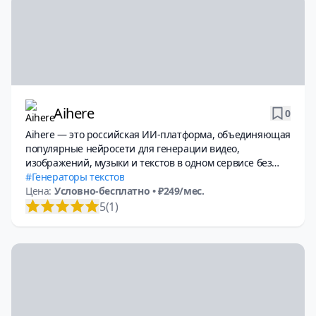
Aihere
0
Aihere — это российская ИИ-платформа, объединяющая
популярные нейросети для генерации видео,
изображений, музыки и текстов в одном сервисе без
необходимости использовать VPN
Генераторы текстов
Цена:
Условно-бесплатно
• ₽249/мес.
5
(1)