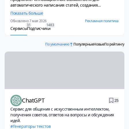
автоматического написания статей, создания
рекламных слоганов, генерации художественных
Показать больше
произведений и автоматического перевода текстов. Эти
Обновлено 7 мая 2026
Рекламная политика
сервисы помогают пользователям значительно
31
1483
сократить время на написание контента, обеспечивая
Сервисы
Подписчики
высокое качество и оригинальность текстов. Благодаря
искусственному интеллекту, нейросети могут
По умолчанию
Популярные
Новые
По рейтингу
адаптироваться к стилю и тону, что позволяет получать
уникальные тексты, соответствующие требованиям
конкретного проекта. Использование таких технологий
открывает новые горизонты в сфере контент-
менеджмента и маркетинга.
ChatGPT
25
Сервис для общения с искусственным интеллектом,
получения советов, ответов на вопросы и обсуждения
идей.
Генераторы текстов