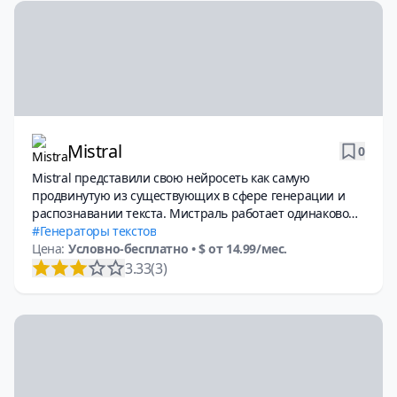
Mistral
0
Mistral представили свою нейросеть как самую
продвинутую из существующих в сфере генерации и
распознавании текста. Мистраль работает одинаково
хорошо с текстом, изображениями и таблицами.
Генераторы текстов
Цена:
Условно-бесплатно
• $ от 14.99/мес.
3.33
(3)