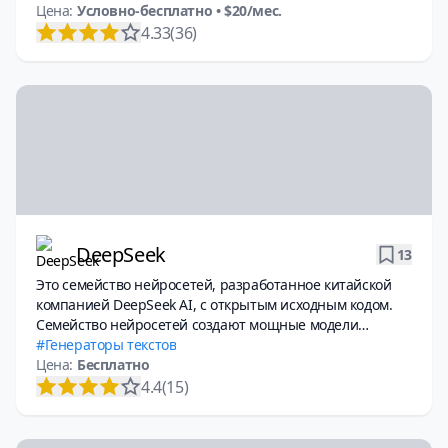
Цена:
Условно-бесплатно
• $20/мес.
4.33
(36)
DeepSeek
13
Это семейство нейросетей, разработанное китайской
компанией DeepSeek AI, с открытым исходным кодом.
Семейство нейросетей создают мощные модели
искусственного интеллекта, аналогичные OpenAI GPT и
Генераторы текстов
Google Gemini.
Цена:
Бесплатно
4.4
(15)