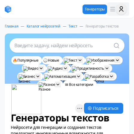
Генераторы
Главная
—
Каталог нейросетей
—
Текст
—
Генераторы текстов
Введите задачу, найдем нейросеть
Популярные
Новые
Текст
Изображения
Видео
Аудио
Продуктивность
Бизнес
Автоматизация
Разработка
Разное
Все категории
Open options
Подписаться
Генераторы текстов
Нейросети для генерации и создания текстов
предлагают инновационные возможности для