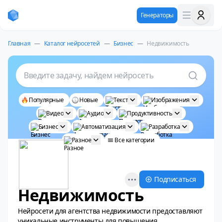
Генераторы
Главная
—
Каталог нейросетей
—
Бизнес
—
Недвижимость
Введите задачу, найдем нейросеть
Популярные
Новые
Текст
Изображения
Видео
Аудио
Продуктивность
Бизнес
Автоматизация
Разработка
Разное
Все категории
Open options
Подписаться
Недвижимость
Нейросети для агентства недвижимости предоставляют
уникальные инструменты для повышения