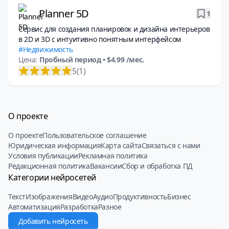
Planner 5D
1
Сервис для создания планировок и дизайна интерьеров
в 2D и 3D с интуитивно понятным интерфейсом
Недвижимость
Цена:
Пробный период
• $4.99 /мес.
5
(1)
О проекте
О проекте
Пользовательское соглашение
Юридическая информация
Карта сайта
Связаться с нами
Условия публикации
Рекламная политика
Редакционная политика
Вакансии
Сбор и обработка ПД
Категории нейросетей
Текст
Изображения
Видео
Аудио
Продуктивность
Бизнес
Автоматизация
Разработка
Разное
Добавить нейросеть