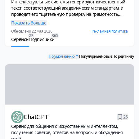
Интеллектуальные системы генерируют качественный
текст, соответствующий академическим стандартам, и
проводят его тщательную проверку на грамотность,
стилистическую целостность и оригинальность.
Показать больше
Дополнительно нейросети предлагают полезные
Обновлено 22 мая 2026
Рекламная политика
функции по подбору источников, адаптации текста под
27
365
конкретные требования оформления и анализу
Сервисы
Подписчики
убедительности изложения. Это делает их ценными
помощниками как для студентов, так и для
По умолчанию
Популярные
Новые
По рейтингу
профессиональных авторов.
ChatGPT
25
Сервис для общения с искусственным интеллектом,
получения советов, ответов на вопросы и обсуждения
идей.