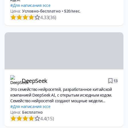
Для написания эссе
Цена:
Условно-бесплатно
• $20/мес.
4.33
(36)
DeepSeek
13
Это семейство нейросетей, разработанное китайской
компанией DeepSeek AI, с открытым исходным кодом.
Семейство нейросетей создают мощные модели
искусственного интеллекта, аналогичные OpenAI GPT и
Для написания эссе
Google Gemini.
Цена:
Бесплатно
4.4
(15)