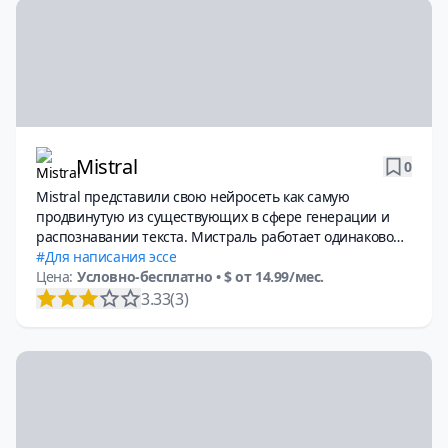
Mistral
0
Mistral представили свою нейросеть как самую
продвинутую из существующих в сфере генерации и
распознавании текста. Мистраль работает одинаково
хорошо с текстом, изображениями и таблицами.
Для написания эссе
Цена:
Условно-бесплатно
• $ от 14.99/мес.
3.33
(3)