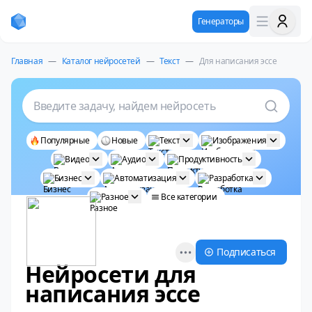
Генераторы
Главная
—
Каталог нейросетей
—
Текст
—
Для написания эссе
Введите задачу, найдем нейросеть
Популярные
Новые
Текст
Изображения
Видео
Аудио
Продуктивность
Бизнес
Автоматизация
Разработка
Разное
Все категории
Open options
Подписаться
Нейросети для
написания эссе