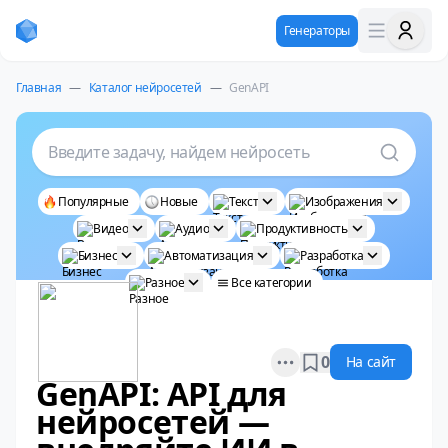
Генераторы
Главная
—
Каталог нейросетей
—
GenAPI
Введите задачу, найдем нейросеть
Популярные
Новые
Текст
Изображения
Видео
Аудио
Продуктивность
Бизнес
Автоматизация
Разработка
Разное
Все категории
Open options
0
На сайт
GenAPI: API для
нейросетей —