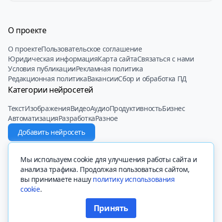
О проекте
О проекте
Пользовательское соглашение
Юридическая информация
Карта сайта
Связаться с нами
Условия публикации
Рекламная политика
Редакционная политика
Вакансии
Сбор и обработка ПД
Категории нейросетей
Текст
Изображения
Видео
Аудио
Продуктивность
Бизнес
Автоматизация
Разработка
Разное
Добавить нейросеть
© 2022 - 2025 Neiroset.com
Мы используем cookie для улучшения работы сайта и
анализа трафика. Продолжая пользоваться сайтом,
вы принимаете нашу
политику использования
cookie
.
Вся представленная на сайте информация, касающаяся описаний
сайтов, их функционала и стоимости платных функций, носит
Принять
информационный характер и ни при каких условиях не является
Перейти на сайт «Маша GPT»
публичной офертой, определяемой положениями Статьи 437 (2)