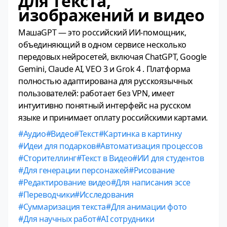
для текста,
изображений и видео
МашаGPT — это российский ИИ-помощник,
объединяющий в одном сервисе несколько
передовых нейросетей, включая ChatGPT, Google
Gemini, Claude AI, VEO 3 и Grok 4 . Платформа
полностью адаптирована для русскоязычных
пользователей: работает без VPN, имеет
интуитивно понятный интерфейс на русском
языке и принимает оплату российскими картами.
Аудио
Видео
Текст
Картинка в картинку
Идеи для подарков
Автоматизация процессов
Сторителлинг
Текст в Видео
ИИ для студентов
Для генерации персонажей
Рисование
Редактирование видео
Для написания эссе
Переводчики
Исследования
Суммаризация текста
Для анимации фото
Для научных работ
AI сотрудники