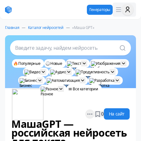
Генераторы
Главная
—
Каталог нейросетей
—
«Маша GPT»
Введите задачу, найдем нейросеть
Популярные
Новые
Текст
Изображения
Видео
Аудио
Продуктивность
Бизнес
Автоматизация
Разработка
Разное
Все категории
Open options
0
На сайт
МашаGPT —
российская нейросеть