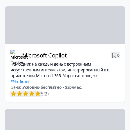
Microsoft Copilot
0
Помощник на каждый день с встроенным
искусственным интеллектом, интегрированный в в
приложения Microsoft 365. Упростит процесс
выполнения разнообразных задач и увеличит вашу
Чатботы
продуктивность.
Цена:
Условно-бесплатно
• $20/мес.
5
(2)