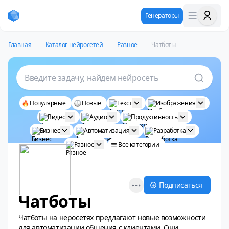
Генераторы
Главная
—
Каталог нейросетей
—
Разное
—
Чатботы
Введите задачу, найдем нейросеть
Популярные
Новые
Текст
Изображения
Видео
Аудио
Продуктивность
Бизнес
Автоматизация
Разработка
Разное
Все категории
Open options
Подписаться
Чатботы
Чатботы на неросетях предлагают новые возможности
для автоматизации общения с клиентами. Они