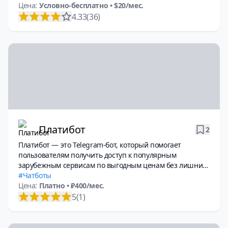
Цена:
Условно-бесплатно
• $20/мес.
4.33
(36)
Платибот
2
Платибот — это Telegram-бот, который помогает
пользователям получить доступ к популярным
зарубежным сервисам по выгодным ценам без лишних
комиссий.
Чатботы
Цена:
Платно
• ₽400/мес.
5
(1)