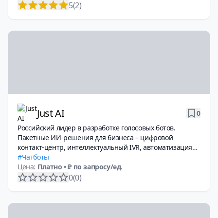
5
(2)
Just AI
0
Российский лидер в разработке голосовых ботов.
Пакетные ИИ-решения для бизнеса – цифровой
контакт-центр, интеллектуальный IVR, автоматизация
техподдержки и другие no-code инструменты.
Чатботы
Цена:
Платно
• ₽ по запросу/ед.
0
(0)