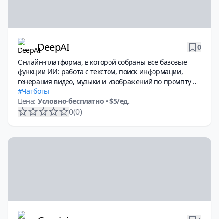
DeepAI
0
Онлайн-платформа, в которой собраны все базовые
функции ИИ: работа с текстом, поиск информации,
генерация видео, музыки и изображений по промпту и
многое другое.
Чатботы
Цена:
Условно-бесплатно
• $5/ед.
0
(0)