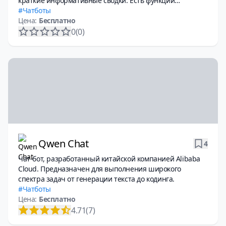
краткие информативные сводки. Есть функции
перевода, создания аудиоверсий, контекстный чат-бот.
Чатботы
Цена:
Бесплатно
0
(0)
Qwen Chat
4
Чат-бот, разработанный китайской компанией Alibaba
Cloud. Предназначен для выполнения широкого
спектра задач от генерации текста до кодинга.
Чатботы
Цена:
Бесплатно
4.71
(7)