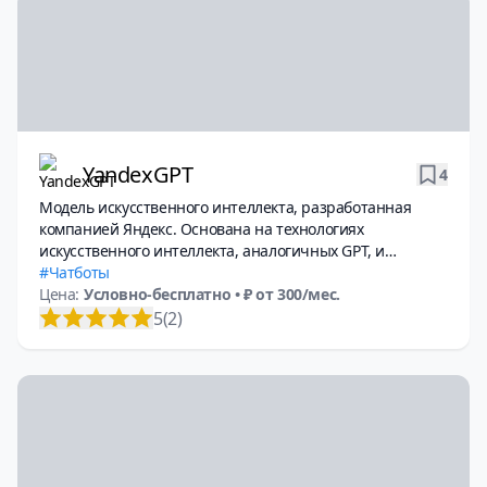
YandexGPT
4
Модель искусственного интеллекта, разработанная
компанией Яндекс. Основана на технологиях
искусственного интеллекта, аналогичных GPT, и
используется в сервисах Yandex, таких как Алиса, поиск
Чатботы
и другие. Модель способна понимать контекст,
Цена:
Условно-бесплатно
• ₽ от 300/мес.
поддерживать диалог и генерировать тексты на
5
(2)
русском и других языках.