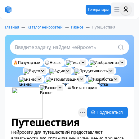
Генераторы
Главная
—
Каталог нейросетей
—
Разное
—
Путешествия
Введите задачу, найдем нейросеть
Популярные
Новые
Текст
Изображения
Видео
Аудио
Продуктивность
Бизнес
Автоматизация
Разработка
Разное
Все категории
Open options
Подписаться
Путешествия
Нейросети для путешествий предоставляют
возможности для оптимизации и улучшения процесса