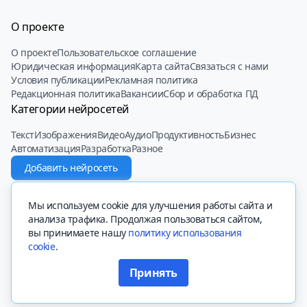
О проекте
О проекте
Пользовательское соглашение
Юридическая информация
Карта сайта
Связаться с нами
Условия публикации
Рекламная политика
Редакционная политика
Вакансии
Сбор и обработка ПД
Категории нейросетей
Текст
Изображения
Видео
Аудио
Продуктивность
Бизнес
Автоматизация
Разработка
Разное
Добавить нейросеть
© 2022 - 2025 Neiroset.com
Мы используем cookie для улучшения работы сайта и
анализа трафика. Продолжая пользоваться сайтом,
вы принимаете нашу
политику использования
cookie
.
Вся представленная на сайте информация, касающаяся описаний
сайтов, их функционала и стоимости платных функций, носит
Принять
информационный характер и ни при каких условиях не является
Фильтр нейросетей
публичной офертой, определяемой положениями Статьи 437 (2)
Гражданского кодекса РФ.