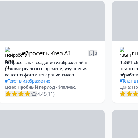
Нейросеть Krea AI
r
2
Нейросеть для создания изображений в
RuGPT о
режиме реального времени, улучшения
нейросет
качества фото и генерации видео
обработк
Текст в изображение
видео, д
Текст в
Цена:
Пробный период
• $10/мес.
Цена:
Пр
4.45
(11)