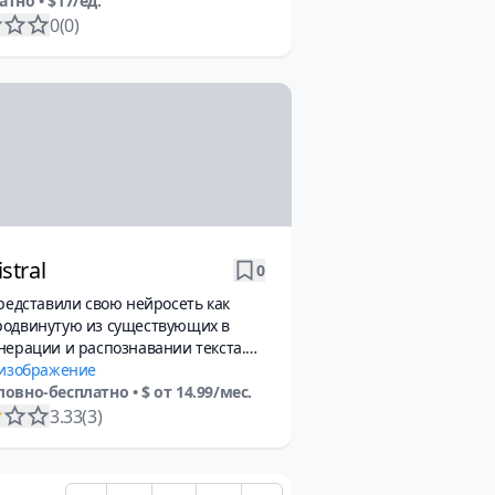
атно
• $17/ед.
0
(0)
stral
0
представили свою нейросеть как
родвинутую из существующих в
нерации и распознавании текста.
 работает одинаково хорошо с
 изображение
 изображениями и таблицами.
ловно-бесплатно
• $ от 14.99/мес.
3.33
(3)