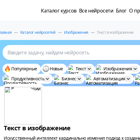
Каталог курсов
Все нейросети
Блог
О пр
лавная
—
Каталог нейросетей
—
Изображения
—
Текст в изображение
Введите задачу, найдем нейросеть
Популярные
Новые
Текст
Изображения
Продуктивность
Бизнес
Автоматизация
Все категории
Текст в изображение
Искусственный интеллект кардинально изменил подход к создани