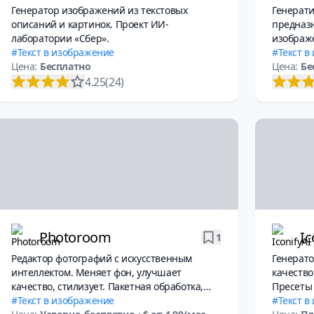
Генератор изображений из текстовых
Генерати
описаний и картинок. Проект ИИ-
предназ
лаборатории «Сбер».
изображе
Текст в изображение
Текст в
Цена:
Бесплатно
Цена:
Бе
4.25
(24)
Photoroom
Ic
1
Редактор фотографий с искусственным
Генерат
интеллектом. Меняет фон, улучшает
качество
качество, стилизует. Пакетная обработка,
Пресеты 
командный режим.
Текст в изображение
Текст в