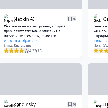
Napkin AI
G
16
Инновационный инструмент, который
Генерато
преобразует текстовые описания в
xAI Илон
визуальные элементы, такие как
– продви
инфографика, диаграммы и блок-схемы,
Текст в изображение
режимом
Текст в
облегчая процесс передачи идей и улучшая
Цена:
Бесплатно
Цена:
Ус
восприятие информации.
4.33
(15)
Kandinsky
Ш
16