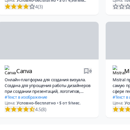
Цена:
Условно-бесплатно
• $ от 4,99/мес.
Цена:
Пл
4
(3)
Canva
Mi
0
Онлайн-платформа для создания визуала.
Mistral 
Создана для упрощения работы дизайнеров
самую п
при создании презентаций, логотипов,
сфере ге
сайтов, буклетов, видео и т.д.
Текст в изображение
Мистраль
Текст в
Цена:
Условно-бесплатно
• $ от 9/мес.
текстом,
Цена:
Ус
4.5
(8)