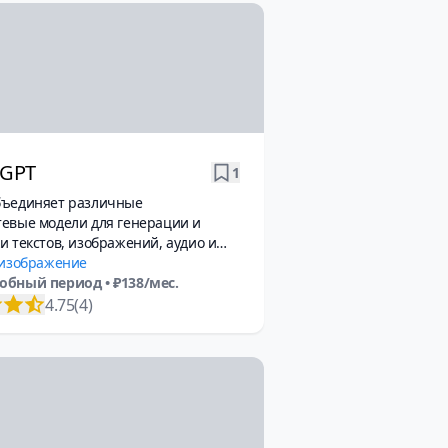
uGPT
1
бъединяет различные
евые модели для генерации и
и текстов, изображений, аудио и
оступен без VPN.
 изображение
обный период
• ₽138/мес.
4.75
(4)