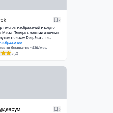
rok
2
р текстов, изображений и кода от
а Маска. Теперь с новыми опциями
нутым поиском DeepSearch и
 размышления Think.
 изображение
ловно-бесплатно
• $30/мес.
5
(2)
едеврум
5