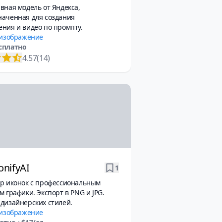
вная модель от Яндекса,
наченная для создания
ния и видео по промпту.
 изображение
сплатно
4.57
(14)
onifyAI
1
ор иконок с профессиональным
м графики. Экспорт в PNG и JPG.
дизайнерских стилей.
 изображение