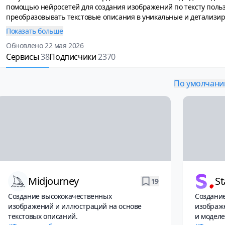
помощью нейросетей для создания изображений по тексту польз
преобразовывать текстовые описания в уникальные и детализи
технологии применяются в самых разных сферах: от рекламы и 
Показать больше
развлекательных приложений. Множество сервисов позволяют с
Обновлено 22 мая 2026
даже художественные работы, используя генерацию изображен
Сервисы
38
Подписчики
2370
экономят время и ресурсы, предоставляя креативные возможност
этом разделе собраны лучшие сервисы на основе нейросетей для
По умолчан
Midjourney
St
19
Создание высококачественных
Создание
изображений и иллюстраций на основе
изображ
текстовых описаний.
и моделе