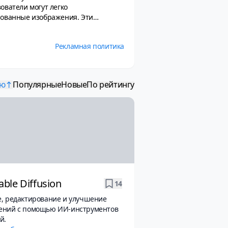
ователи могут легко
рованные изображения. Эти
дизайна до научных визуализаций и
оздавать иллюстрации, анимации и
Рекламная политика
ий нейросетью. Такие решения
и для художников и дизайнеров. В
 создания изображений по тексту.
ию
Популярные
Новые
По рейтингу
able Diffusion
14
, редактирование и улучшение
ений с помощью ИИ-инструментов
й.