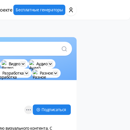
оекте
Бесплатные генераторы
Видео
Аудио
Разработка
Разное
Open options
Подписаться
ю визуального контента. С