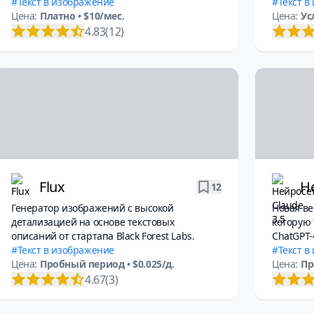
Текст в изображение
Текст в
Цена:
Платно
• $10/мес.
Цена:
Ус
4.83
(12)
Flux
Не
12
Генератор изображений с высокой
Новая ве
детализацией на основе текстовых
которую
описаний от стартапа Black Forest Labs.
ChatGPT-
Текст в изображение
Текст в
Цена:
Пробный период
• $0.025/д.
Цена:
Пр
4.67
(3)