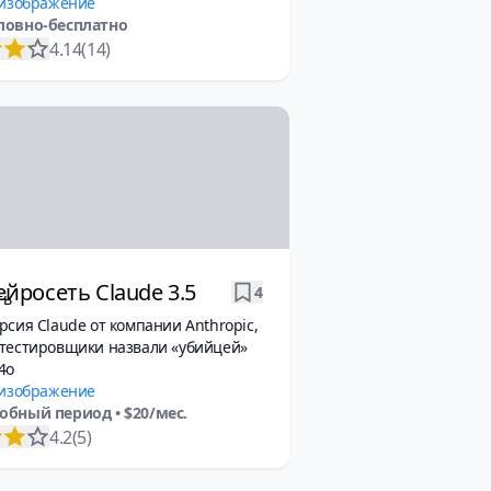
 изображение
ловно-бесплатно
4.14
(14)
йросеть Claude 3.5
4
рсия Claude от компании Anthropic,
 тестировщики назвали «убийцей»
4o
 изображение
обный период
• $20/мес.
4.2
(5)