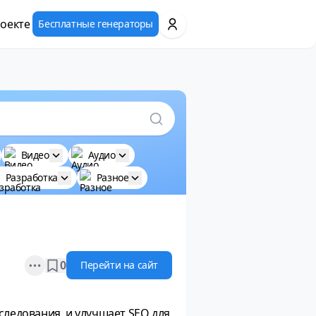
оекте
Бесплатные генераторы
Видео
Аудио
Разработка
Разное
Open options
0
Перейти на сайт
следования, и улучшает SEO для