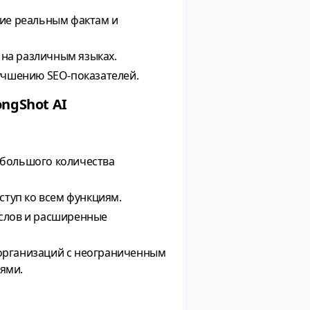
вие реальным фактам и
 на различным языках.
лучшению SEO-показателей.
ngShot AI
ебольшого количества
оступ ко всем функциям.
0 слов и расширенные
организаций с неограниченным
ями.