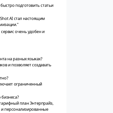
о быстро подготовить статьи
Shot AI стал настоящим
мизации."
м сервис очень удобен и
нта на разных языках?
ков и позволяет создавать
тно?
ключает ограниченный
 бизнеса?
 тарифный план Энтерпрайз,
в и персонализированные