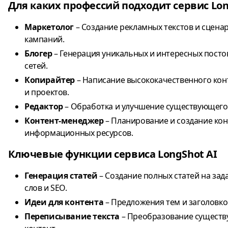
Для каких профессий подходит сервис Lon
Маркетолог
– Создание рекламных текстов и сцена
кампаний.
Блогер
– Генерация уникальных и интересных посто
сетей.
Копирайтер
– Написание высококачественного кон
и проектов.
Редактор
– Обработка и улучшение существующего 
Контент-менеджер
– Планирование и создание конт
информационных ресурсов.
Ключевые функции сервиса LongShot AI
Генерация статей
– Создание полных статей на зад
слов и SEO.
Идеи для контента
– Предложения тем и заголовков
Переписывание текста
– Преобразование существ