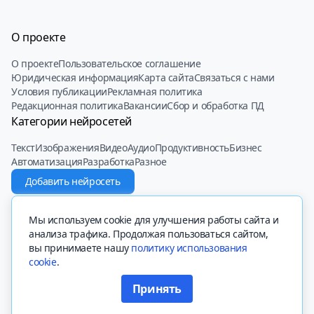
О проекте
О проекте
Пользовательское соглашение
Юридическая информация
Карта сайта
Связаться с нами
Условия публикации
Рекламная политика
Редакционная политика
Вакансии
Сбор и обработка ПД
Категории нейросетей
Текст
Изображения
Видео
Аудио
Продуктивность
Бизнес
Автоматизация
Разработка
Разное
Добавить нейросеть
© 2022 - 2025 Neiroset.com
Мы используем cookie для улучшения работы сайта и
анализа трафика. Продолжая пользоваться сайтом,
вы принимаете нашу
политику использования
cookie
.
Вся представленная на сайте информация, касающаяся описаний
сайтов, их функционала и стоимости платных функций, носит
Принять
информационный характер и ни при каких условиях не является
Перейти на сайт Чатиум
публичной офертой, определяемой положениями Статьи 437 (2)