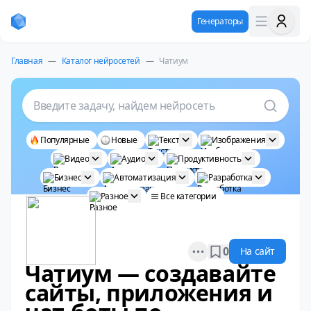
Генераторы
Главная
—
Каталог нейросетей
—
Чатиум
Введите задачу, найдем нейросеть
Популярные
Новые
Текст
Изображения
Видео
Аудио
Продуктивность
Бизнес
Автоматизация
Разработка
Разное
Все категории
Open options
0
На сайт
Чатиум — создавайте
сайты, приложения и