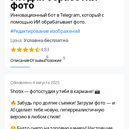
фото
Инновационный бот в Telegram, который с
помощью ИИ обрабатывает фото.
Редактирование изображений
Цена:
Условно-бесплатно
4.83
6
5
Описание
Отзывы
Похожие
Обновлено 4 августа 2025
Shotix — фотостудия у тебя в кармане! 📸
🔥 Забудь про долгие съемки! Загрузи фото — и
AI сделает тебе новую, гиперреалистичную
версию в любом стиле!
😏 Будто снято на топовую камеру! Настоящие