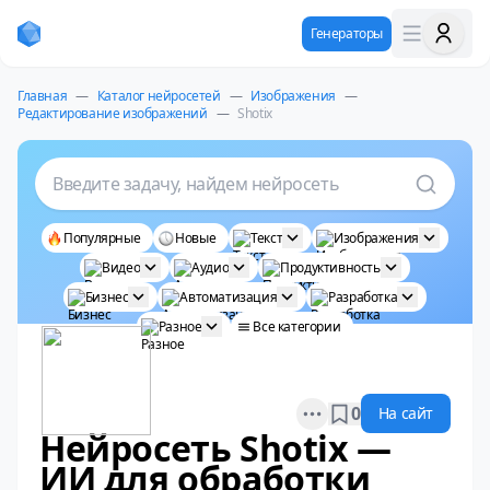
Генераторы
Главная
—
Каталог нейросетей
—
Изображения
—
Редактирование изображений
—
Shotix
Введите задачу, найдем нейросеть
Популярные
Новые
Текст
Изображения
Видео
Аудио
Продуктивность
Бизнес
Автоматизация
Разработка
Разное
Все категории
Open options
0
На сайт
Нейросеть Shotix —
ИИ для обработки