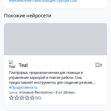
Бизнес
Автоматизация процессов
Похожие нейросети
Teal
0
Платформа, предназначенная для помощи в
управлении карьерой и поиске работы. Она
предоставляет инструменты для создания резюме,
отслеживания вакансий и развития профессиональных
Продуктивность
навыков.
Цена:
Условно-бесплатно
• $ от 36/мес.
0
(0)