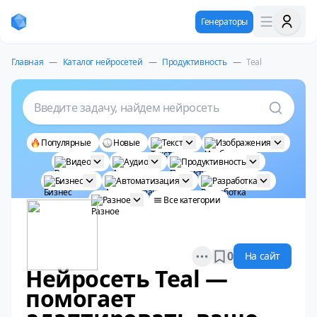
Генераторы
Главная
—
Каталог нейросетей
—
Продуктивность
—
Teal
Введите задачу, найдем нейросеть
Популярные
Новые
Текст
Изображения
Видео
Аудио
Продуктивность
Бизнес
Автоматизация
Разработка
Разное
Все категории
Open options
0
На сайт
Нейросеть Teal —
помогает