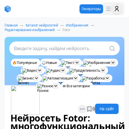
Генераторы
Главная
—
Каталог нейросетей
—
Изображения
—
Редактирование изображений
—
Fotor
Введите задачу, найдем нейросеть
Популярные
Новые
Текст
Изображения
Видео
Аудио
Продуктивность
Бизнес
Автоматизация
Разработка
Разное
Все категории
Open options
0
На сайт
Нейросеть Fotor:
многофункциональный