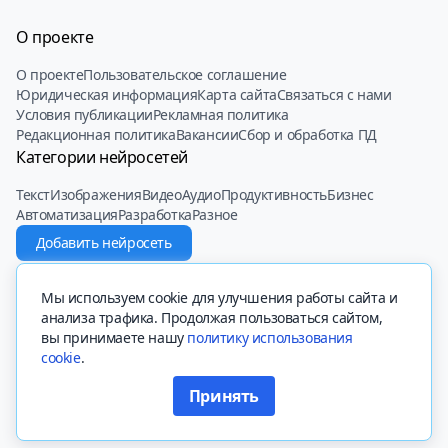
О проекте
О проекте
Пользовательское соглашение
Юридическая информация
Карта сайта
Связаться с нами
Условия публикации
Рекламная политика
Редакционная политика
Вакансии
Сбор и обработка ПД
Категории нейросетей
Текст
Изображения
Видео
Аудио
Продуктивность
Бизнес
Автоматизация
Разработка
Разное
Добавить нейросеть
© 2022 - 2025 Neiroset.com
Мы используем cookie для улучшения работы сайта и
анализа трафика. Продолжая пользоваться сайтом,
вы принимаете нашу
политику использования
cookie
.
Вся представленная на сайте информация, касающаяся описаний
сайтов, их функционала и стоимости платных функций, носит
Принять
информационный характер и ни при каких условиях не является
Перейти на сайт FaceApp
публичной офертой, определяемой положениями Статьи 437 (2)
Гражданского кодекса РФ.