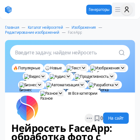
Генераторы
Главная
—
Каталог нейросетей
—
Изображения
—
Редактирование изображений
—
FaceApp
Введите задачу, найдем нейросеть
Популярные
Новые
Текст
Изображения
Видео
Аудио
Продуктивность
Бизнес
Автоматизация
Разработка
Разное
Все категории
Open options
0
На сайт
Нейросеть FaceApp:
обработка фото с