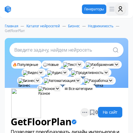
Генераторы
Главная
—
Каталог нейросетей
—
Бизнес
—
Недвижимость
—
GetFloorPlan
Введите задачу, найдем нейросеть
Популярные
Новые
Текст
Изображения
Видео
Аудио
Продуктивность
Бизнес
Автоматизация
Разработка
Разное
Все категории
Open options
0
На сайт
GetFloorPlan
Позволяет преобразовать дизайн интерьеров и