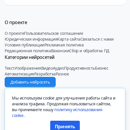
О проекте
О проекте
Пользовательское соглашение
Юридическая информация
Карта сайта
Связаться с нами
Условия публикации
Рекламная политика
Редакционная политика
Вакансии
Сбор и обработка ПД
Категории нейросетей
Текст
Изображения
Видео
Аудио
Продуктивность
Бизнес
Автоматизация
Разработка
Разное
Добавить нейросеть
© 2022 - 2025 Neiroset.com
Мы используем cookie для улучшения работы сайта и
анализа трафика. Продолжая пользоваться сайтом,
вы принимаете нашу
политику использования
cookie
.
Вся представленная на сайте информация, касающаяся описаний
сайтов, их функционала и стоимости платных функций, носит
Принять
информационный характер и ни при каких условиях не является