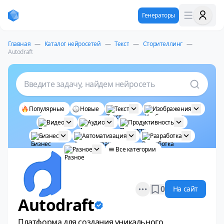
Генераторы
Главная
—
Каталог нейросетей
—
Текст
—
Сторителлинг
—
Autodraft
Введите задачу, найдем нейросеть
Популярные
Новые
Текст
Изображения
Видео
Аудио
Продуктивность
Бизнес
Автоматизация
Разработка
Разное
Все категории
Open options
0
На сайт
Autodraft
Платформа для создания уникального