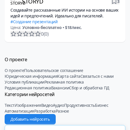
STORYD
3
Создавайте рассказанные ИИ истории на основе ваших
идей и предпочтений. Идеально для писателей.
Создание презентаций
Цена:
Условно-бесплатно
• $18/мес.
0
(0)
О проекте
О проекте
Пользовательское соглашение
Юридическая информация
Карта сайта
Связаться с нами
Условия публикации
Рекламная политика
Редакционная политика
Вакансии
Сбор и обработка ПД
Категории нейросетей
Текст
Изображения
Видео
Аудио
Продуктивность
Бизнес
Автоматизация
Разработка
Разное
Добавить нейросеть