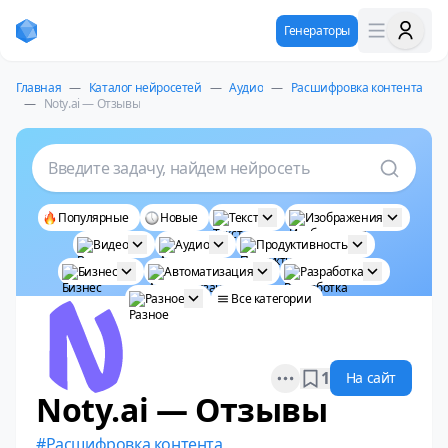
Генераторы
Главная
—
Каталог нейросетей
—
Аудио
—
Расшифровка контента
—
Noty.ai — Отзывы
Введите задачу, найдем нейросеть
Популярные
Новые
Текст
Изображения
Видео
Аудио
Продуктивность
Бизнес
Автоматизация
Разработка
Разное
Все категории
Open options
1
На сайт
Noty.ai — Отзывы
Расшифровка контента