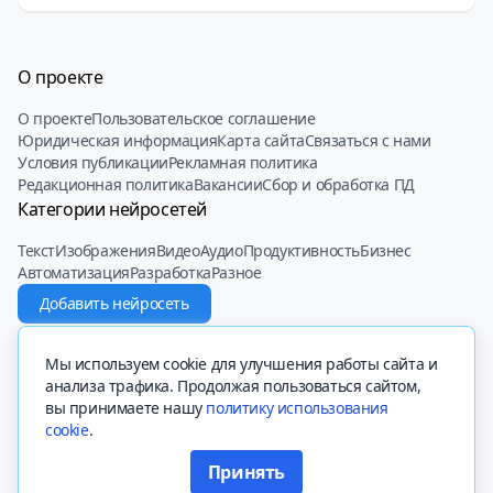
О проекте
О проекте
Пользовательское соглашение
Юридическая информация
Карта сайта
Связаться с нами
Условия публикации
Рекламная политика
Редакционная политика
Вакансии
Сбор и обработка ПД
Категории нейросетей
Текст
Изображения
Видео
Аудио
Продуктивность
Бизнес
Автоматизация
Разработка
Разное
Добавить нейросеть
© 2022 - 2025 Neiroset.com
Мы используем cookie для улучшения работы сайта и
анализа трафика. Продолжая пользоваться сайтом,
вы принимаете нашу
политику использования
cookie
.
Вся представленная на сайте информация, касающаяся описаний
сайтов, их функционала и стоимости платных функций, носит
Принять
информационный характер и ни при каких условиях не является