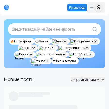
Генераторы
Введите задачу, найдем нейросеть
Популярные
Новые
Текст
Изображения
Видео
Аудио
Продуктивность
Бизнес
Автоматизация
Разработка
Разное
Все категории
Новые посты
с + рейтингом