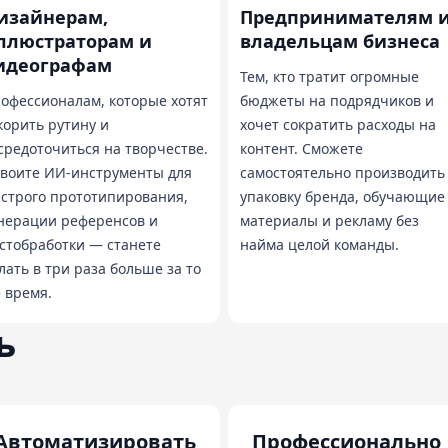
изайнерам,
Предпринимателям 
ллюстраторам и
владельцам бизнеса
идеографам
Тем, кто тратит огромные
офессионалам, которые хотят
бюджеты на подрядчиков и
корить рутину и
хочет сократить расходы на
средоточиться на творчестве.
контент. Сможете
воите ИИ-инструменты для
самостоятельно производить
строго прототипирования,
упаковку бренда, обучающие
нерации референсов и
материалы и рекламу без
стобработки — станете
найма целой команды.
лать в три раза больше за то
 время.
ь
Автоматизировать
Профессионально