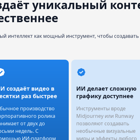
здаёт уникальный конт
ественнее
ный интеллект как мощный инструмент, чтобы создавать
И создаёт видео в
ИИ делает сложную
есятки раз быстрее
графику доступнее
бычное производство
Инструменты вроде
орпоративного ролика
Midjourney или Runway
анимает от двух до
позволяют создавать
осьми недель. С
необычные визуальные
омощью ИИ-платформ
миры и эффекты любого