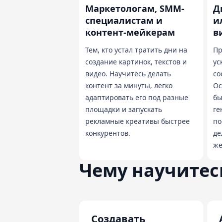
Маркетологам, SMM-
Д
специалистам и
и
контент-мейкерам
в
Тем, кто устал тратить дни на
Пр
создание картинок, текстов и
ус
видео. Научитесь делать
со
контент за минуты, легко
Ос
адаптировать его под разные
бы
площадки и запускать
ге
рекламные креативы быстрее
по
конкурентов.
де
же
Чему научитес
Создавать