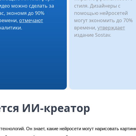
идео можно сделать за
стиля. Дизайнеры с
ас, экономя до 90%
помощью нейросетей
ремени,
отмечают
могут экономить до 70%
налитики.
времени,
утверждает
издание Sostav.
тся ИИ-креатор
ехнологий. Он знает, какие нейросети могут нарисовать картинку