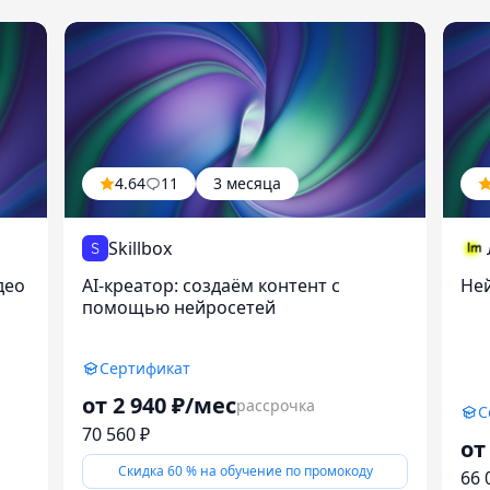
4.64
11
3 месяца
Skillbox
део
AI-креатор: создаём контент с
Ней
помощью нейросетей
Сертификат
от 2 940 ₽/мес
рассрочка
С
70 560 ₽
от
Скидка 60
%
на обучение по промокоду
66 