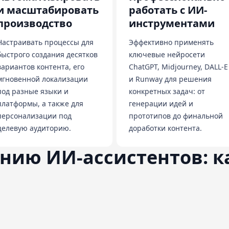
и масштабировать
работать с ИИ-
производство
инструментами
Настраивать процессы для
Эффективно применять
быстрого создания десятков
ключевые нейросети
вариантов контента, его
ChatGPT, Midjourney, DALL-E
мгновенной локализации
и Runway для решения
под разные языки и
конкретных задач: от
платформы, а также для
генерации идей и
персонализации под
прототипов до финальной
целевую аудиторию.
доработки контента.
анию ИИ-ассистентов: 