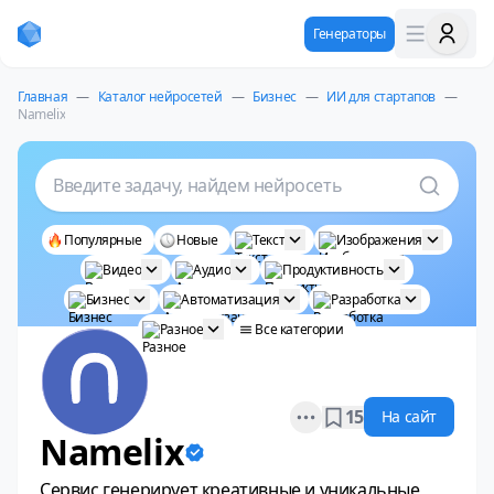
Генераторы
Главная
—
Каталог нейросетей
—
Бизнес
—
ИИ для стартапов
—
Namelix
Введите задачу, найдем нейросеть
Популярные
Новые
Текст
Изображения
Видео
Аудио
Продуктивность
Бизнес
Автоматизация
Разработка
Разное
Все категории
Open options
15
На сайт
Namelix
Сервис генерирует креативные и уникальные