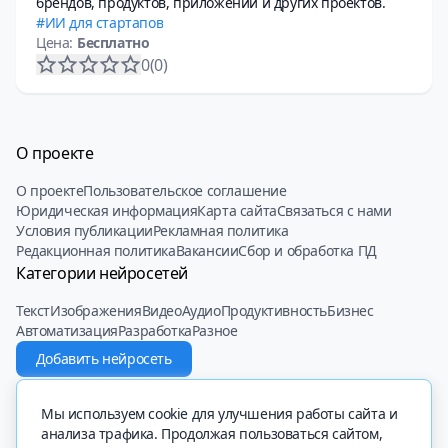
брендов, продуктов, приложений и других проектов.
ИИ для стартапов
Цена:
Бесплатно
0
(0)
О проекте
О проекте
Пользовательское соглашение
Юридическая информация
Карта сайта
Связаться с нами
Условия публикации
Рекламная политика
Редакционная политика
Вакансии
Сбор и обработка ПД
Категории нейросетей
Текст
Изображения
Видео
Аудио
Продуктивность
Бизнес
Автоматизация
Разработка
Разное
Добавить нейросеть
© 2022 - 2025 Neiroset.com
Мы используем cookie для улучшения работы сайта и
анализа трафика. Продолжая пользоваться сайтом,