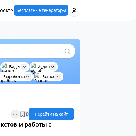
оекте
Бесплатные генераторы
Видео
Аудио
Разработка
Разное
Open options
0
Перейти на сайт
кстов и работы с