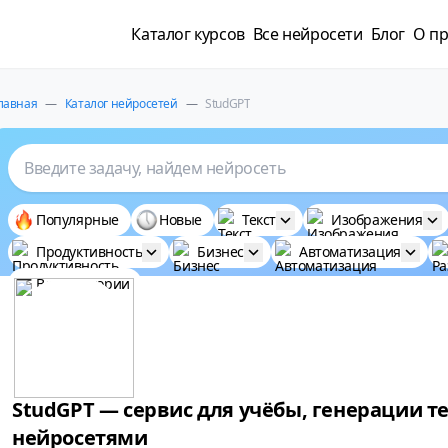
Каталог курсов
Все нейросети
Блог
О пр
лавная
—
Каталог нейросетей
—
StudGPT
Введите задачу, найдем нейросеть
Популярные
Новые
Текст
Изображения
Продуктивность
Бизнес
Автоматизация
Все категории
StudGPT — сервис для учёбы, генерации те
нейросетями