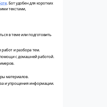
боте
. Бот удобен для коротких
шими текстами,
ться в теме или подготовить
 работ и разбора тем.
 помощи с домашней работой.
имеров.
уры материалов.
иза и упрощения информации.