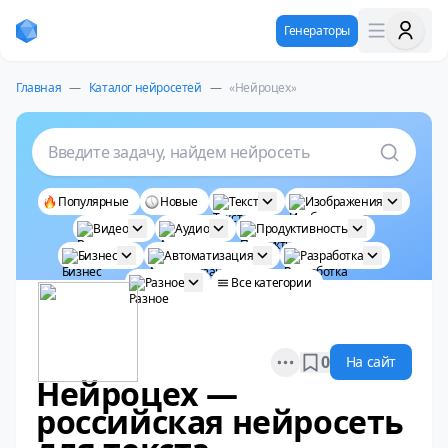
Генераторы
Главная
—
Каталог нейросетей
—
«Нейроцех»
Введите задачу, найдем нейросеть
Популярные
Новые
Текст
Изображения
Видео
Аудио
Продуктивность
Бизнес
Автоматизация
Разработка
Разное
Все категории
Open options
0
На сайт
Нейроцех —
российская нейросеть