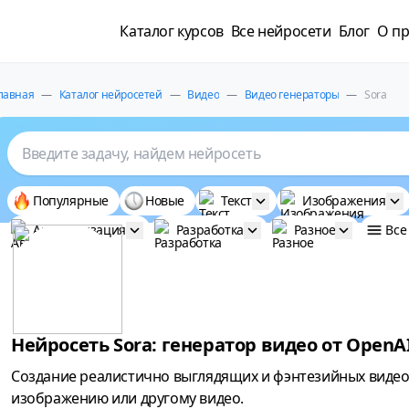
Каталог курсов
Все нейросети
Блог
О пр
лавная
—
Каталог нейросетей
—
Видео
—
Видео генераторы
—
Sora
Введите задачу, найдем нейросеть
Популярные
Новые
Текст
Изображения
Автоматизация
Разработка
Разное
Все
Нейросеть Sora: генератор видео от OpenA
Создание реалистично выглядящих и фэнтезийных видео
изображению или другому видео.