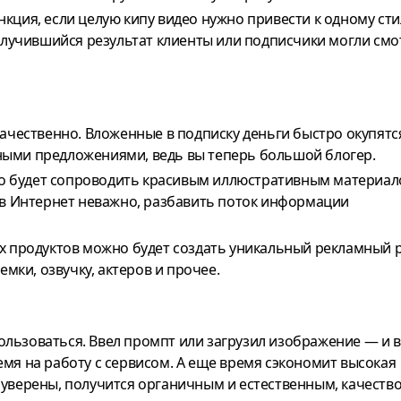
кция, если целую кипу видео нужно привести к одному ст
получившийся результат клиенты или подписчики могли смо
качественно. Вложенные в подписку деньги быстро окупятс
ными предложениями, ведь вы теперь большой блогер.
о будет сопроводить красивым иллюстративным материал
 в Интернет неважно, разбавить поток информации
их продуктов можно будет создать уникальный рекламный 
емки, озвучку, актеров и прочее.
льзоваться. Ввел промпт или загрузил изображение — и в
емя на работу с сервисом. А еще время сэкономит высокая
 уверены, получится органичным и естественным, качество