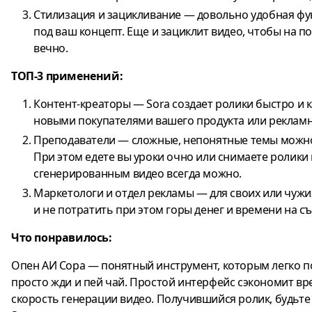
Стилизация и зацикливание — довольно удобная фун
под ваш концепт. Еще и зациклит видео, чтобы на 
вечно.
ТОП-3 применений:
Контент-креаторы — Sora создает ролики быстро и 
новыми покупателями вашего продукта или реклам
Преподаватели — сложные, непонятные темы можн
При этом едете вы уроки очно или снимаете ролики
сгенерированным видео всегда можно.
Маркетологи и отдел рекламы — для своих или чуж
и не потратить при этом горы денег и времени на съ
Что понравилось:
Опен АИ Сора — понятный инструмент, которым легко по
просто жди и пей чай. Простой интерфейс сэкономит вр
скорость генерации видео. Получившийся ролик, будьте