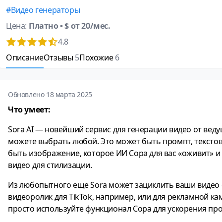
Видео генераторы
Цена:
Платно
• $ от 20/мес.
4.8
Описание
Отзывы
5
Похожие
6
Обновлено 18 марта 2025
Что умеет:
Sora AI — новейший сервис для генерации видео от вед
можете выбрать любой. Это может быть промпт, текстово
быть изображение, которое ИИ Сора для вас «оживит» и
видео для стилизации.
Из любопытного еще Sora может зациклить ваши видео 
видеоролик для TikTok, например, или для рекламной к
просто используйте функционал Сора для ускорения про