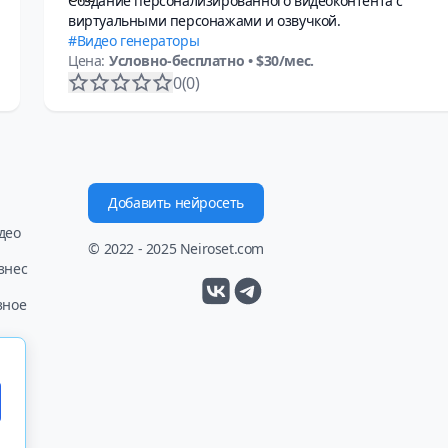
Создание персонализированного видеоконтента с
виртуальными персонажами и озвучкой.
Видео генераторы
Цена:
Условно-бесплатно
• $30/мес.
0
(0)
Добавить нейросеть
део
© 2022 - 2025 Neiroset.com
знес
зное
сит
 (2)