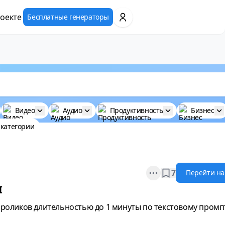
оекте
Бесплатные генераторы
Видео
Аудио
Продуктивность
Бизнес
 категории
Open options
7
Перейти на
I
роликов длительностью до 1 минуты по текстовому промпт