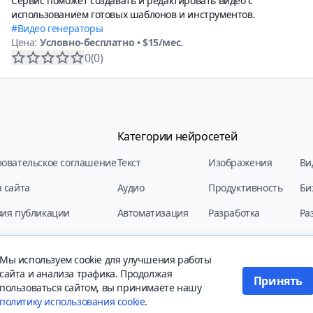
Сервис поможет создавать и редактировать видео с
использованием готовых шаблонов и инструментов.
Видео генераторы
Цена:
Условно-бесплатно
• $15/мес.
0
(0)
Категории нейросетей
зовательское соглашение
Текст
Изображения
Ви
 сайта
Аудио
Продуктивность
Би
вия публикации
Автоматизация
Разработка
Ра
кционная политика
Мы используем cookie для улучшения работы
и обработка ПД
сайта и анализа трафика. Продолжая
Принять
пользоваться сайтом, вы принимаете нашу
сающаяся описаний сайтов, их функционала и стоимости платных функций, но
политику использования cookie
.
овиях не является публичной офертой, определяемой положениями Статьи 437