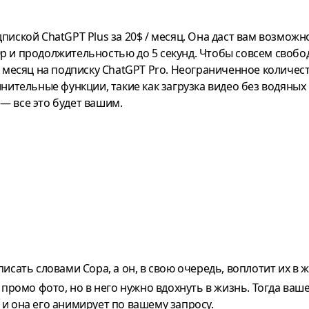
пиской ChatGPT Plus за 20$ / месяц. Она даст вам возможн
p и продолжительностью до 5 секунд. Чтобы совсем свобо
в месяц на подписку ChatGPT Pro. Неограниченное количес
лнительные функции, такие как загрузка видео без водяных
— все это будет вашим.
сать словами Сора, а он, в свою очередь, воплотит их в ж
 промо фото, но в него нужно вдохнуть в жизнь. Тогда ваш
и она его анимирует по вашему запросу.