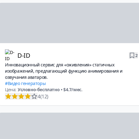
D-ID
2
Инновационный сервис для «оживления» статичных
изображений, предлагающий функцию анимирования и
озвучания аватаров.
Видео генераторы
Цена:
Условно-бесплатно
• $4.7/мес.
4
(12)