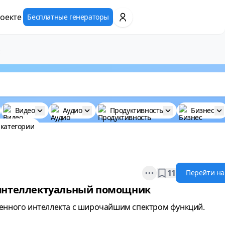
оекте
Бесплатные генераторы
t
Видео
Аудио
Продуктивность
Бизнес
 категории
Open options
11
Перейти на
 интеллектуальный помощник
венного интеллекта с широчайшим спектром функций.