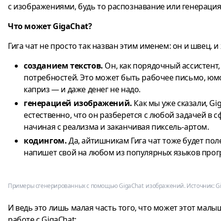
с изображениями, будь то распознавание или генерация,
Что может GigaChat?
Гига чат не просто так назван этим именем: он и швец. и
созданием текстов.
Он, как порядочный ассистент,
потребностей. Это может быть рабочее письмо, юмо
каприз — и даже денег не надо.
генерацией изображений.
Как мы уже сказали, Gi
естественно, что он разберется с любой задачей в 
начиная с реализма и заканчивая пиксель-артом.
кодингом.
Да, айтишникам Гига чат тоже будет поле
напишет свой на любом из популярных языков про
Примеры сгенерированных с помощью GigaChat изображений. Источник: Gi
И ведь это лишь малая часть того, что может этот малы
работе с GigaChat: