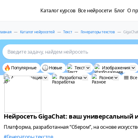
Каталог курсов
Все нейросети
Блог
О пр
лавная
—
Каталог нейросетей
—
Текст
—
Генераторы текстов
—
GigaCha
Введите задачу, найдем нейросеть
Популярные
Новые
Текст
Изображения
Автоматизация
Разработка
Разное
Все
Нейросеть GigaChat: ваш универсальный
Платформа, разработанная “Сбером”, на основе искусст
Генераторы текстов