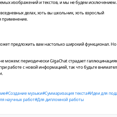
уемых изображений и текстов, и мы не будем исключением.
седневных делах, хоть вы школьник, хоть взрослый
я применение.
может предложить вам настолько широкий функционал. Но
ы не можем: периодически GigaChat страдает галлюцинация
ри работе с новой информацией, так что будьте внимате
и.
ние
Создание музыки
Суммаризация текста
Идеи для под
ля научных работ
Для дипломной работы