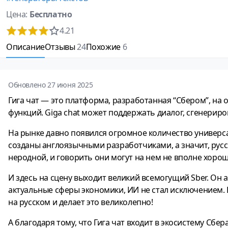
Цена:
Бесплатно
4.21
Описание
Отзывы
24
Похожие
6
Обновлено 27 июня 2025
Гига чат — это платформа, разработанная “Сбером”, на
функций. Giga chat может поддержать диалог, сгенериро
На рынке давно появился огромное количество универс
созданы англоязычными разработчиками, а значит, русск
неродной, и говорить они могут на нем не вполне хорош
И здесь на сцену выходит великий всемогущий Sber. Он
актуальные сферы экономики, ИИ не стал исключением. В
на русском и делает это великолепно!
А благодаря тому, что Гига чат входит в экосистему Сб