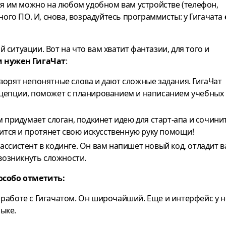
ься им можно на любом удобном вам устройстве (телефон,
ного ПО. И, снова, возрадуйтесь программисты: у Гигачата
ситуации. Вот на что вам хватит фантазии, для того и
м нужен ГигаЧат
:
ворят непонятные слова и дают сложные задания. ГигаЧат
нцепции, поможет с планированием и написанием учебных
м придумает слоган, подкинет идею для старт-апа и сочини
вится и протянет свою искусственную руку помощи!
 ассистент в кодинге. Он вам напишет новый код, отладит 
возникнуть сложности.
 особо отметить:
работе с Гигачатом. Он широчайший. Еще и интерфейс у н
зыке.